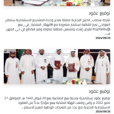
توقيع عقود
شركة هضاب_الخليج التجارية ممثلة بمدير وحدة المشاريع الاستثمارية سلطان
العواجي تبرم اتفاقية استثمار مشروط مع #الهيئة_الملكية_في_ينبع
@RcjyYanbu لغرض إنشاء وتشغيل منطقة مناولة وفرز البضائع في حي المهن
ف...
29‏/09‏/2024
توقيع عقود
توقيع عقود إستثمارية بمدينة ينبع الصناعية ينبع 20 شوال 1443 هـ الموافق 21
مايو 2022 م واس وقعت الهيئة الملكية بينبع مؤخرًا عددًا من العقود
الاستثمارية التجارية مع عدد من الشركات الوطنية لتعزيز الاستثم...
26‏/09‏/2024