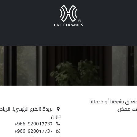
ض المنتجات
المستودعات
الوظائف
الأخبار
هضاب الخليج للخدمات
تعلق بشركتنا أو خدماتنا.
قت ممكن.
بريدة (الفرع الرئيسي), الر
جازان
+966 920017737
+966 920017737