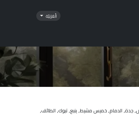
الْعَرَبيّة
 اللوجستية
تواصل معنا
ياض, جدة, الدمام, خميس مشيط, ينبع, تبوك, الطائف,